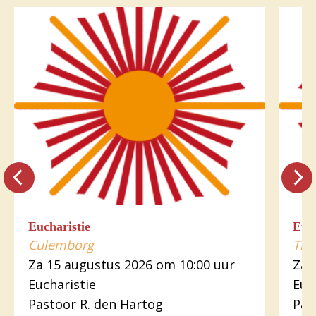
Eucharistie
Euch
Culemborg
Tiel
Za 15 augustus 2026 om 10:00 uur
Za 
Eucharistie
Euc
Pastoor R. den Hartog
Pas