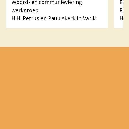
Woord- en communieviering
Euc
werkgroep
Pas
H.H. Petrus en Pauluskerk in Varik
H. 