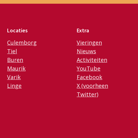
Locaties
Extra
Culemborg
Vieringen
Tiel
Nieuws
Buren
Activiteiten
Maurik
YouTube
Varik
Facebook
Linge
X (voorheen
Twitter)