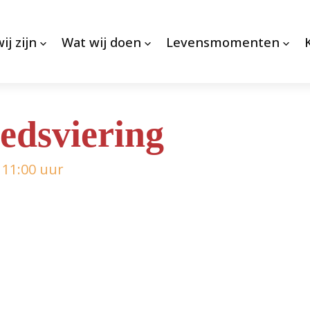
ij zijn
Wat wij doen
Levensmomenten
edsviering
11:00 uur