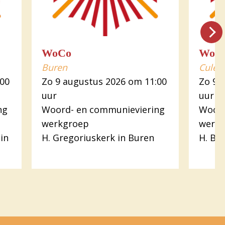
WoCo
WoC
Buren
Culem
:00
Zo 9 augustus 2026 om 11:00
Zo 9 
uur
uur
ng
Woord- en communieviering
Woord
werkgroep
werk
in
H. Gregoriuskerk in Buren
H. Ba