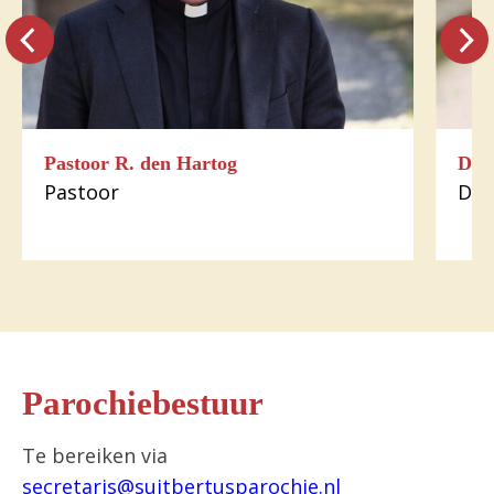
Pastoor R. den Hartog
Dia
Pastoor
Dia
Parochiebestuur
Te bereiken via
secretaris@suitbertusparochie.nl