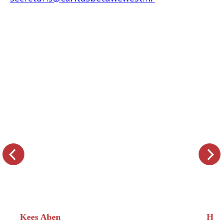
Kees Aben
Han