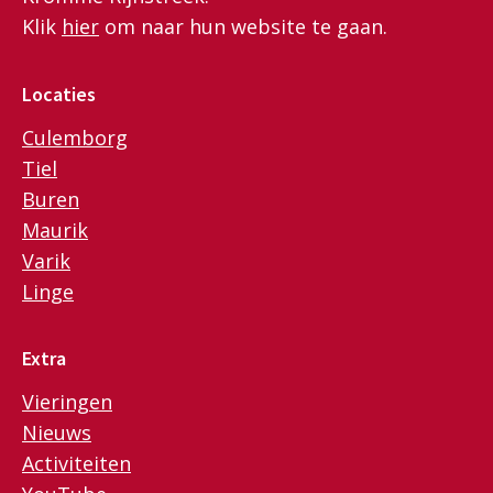
Klik
hier
om naar hun website te gaan.
Locaties
Culemborg
Tiel
Buren
Maurik
Varik
Linge
Extra
Vieringen
Nieuws
Activiteiten