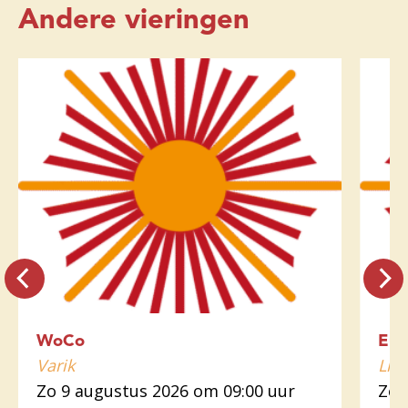
Andere vieringen
WoCo
Euc
Varik
Lin
Zo 9 augustus 2026 om 09:00 uur
Zo 