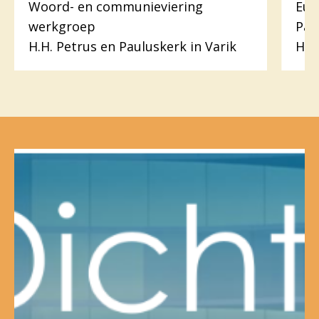
Woord- en communieviering
Euc
werkgroep
Pas
H.H. Petrus en Pauluskerk in Varik
H. 