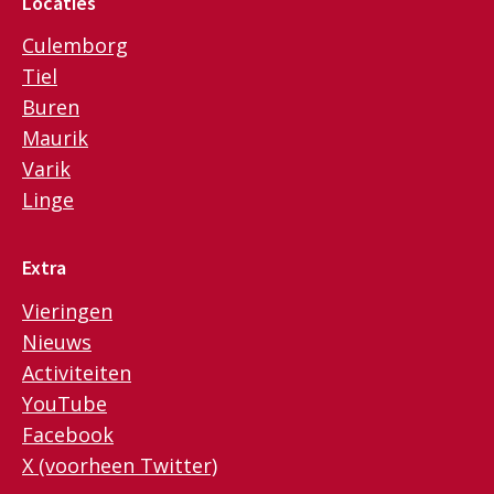
Locaties
Culemborg
Tiel
Buren
Maurik
Varik
Linge
Extra
Vieringen
Nieuws
Activiteiten
YouTube
Facebook
X (voorheen Twitter)