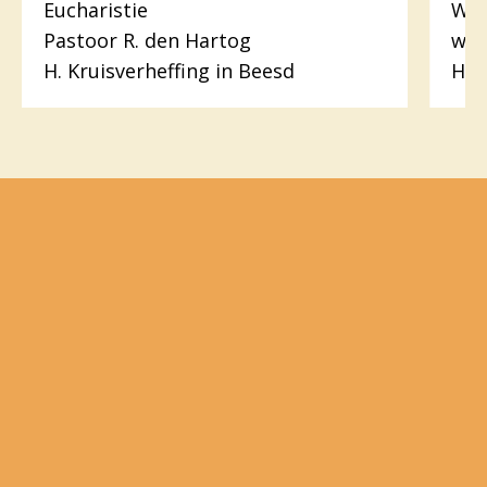
Eucharistie
Woo
Pastoor R. den Hartog
wer
H. Kruisverheffing in Beesd
H.H