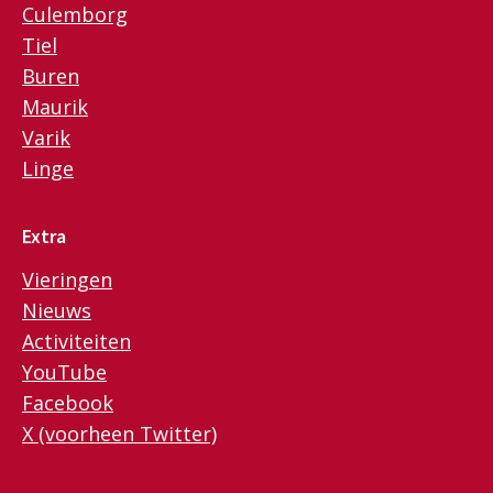
Culemborg
Tiel
Buren
Maurik
Varik
Linge
Extra
Vieringen
Nieuws
Activiteiten
YouTube
Facebook
X (voorheen Twitter)