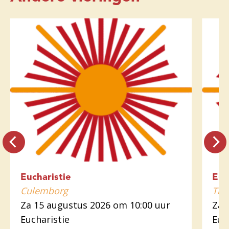
Eucharistie
Euc
Culemborg
Tiel
Za 15 augustus 2026 om 10:00 uur
Za 
Eucharistie
Euc