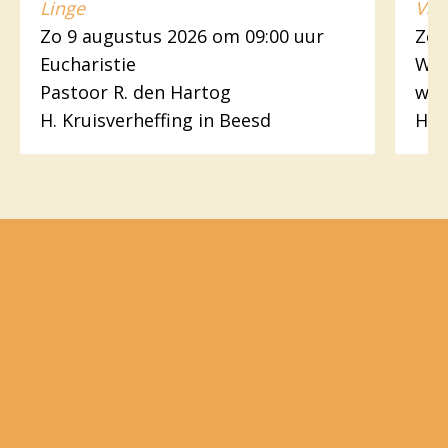
Linge
Var
Zo 9 augustus 2026 om 09:00 uur
Zo 
Eucharistie
Woo
Pastoor R. den Hartog
wer
H. Kruisverheffing in Beesd
H.H