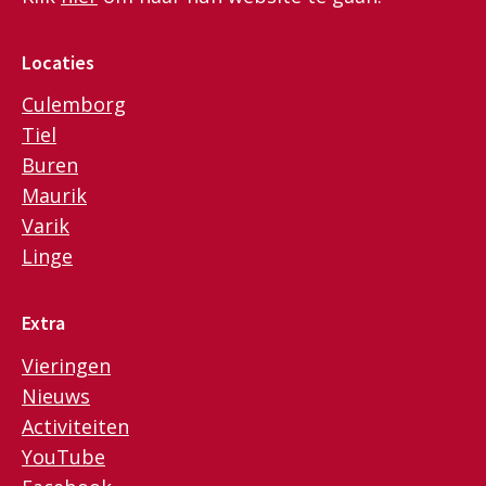
Locaties
Culemborg
Tiel
Buren
Maurik
Varik
Linge
Extra
Vieringen
Nieuws
Activiteiten
YouTube