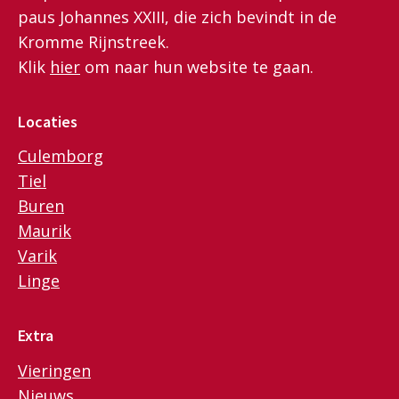
paus Johannes XXIII, die zich bevindt in de
Kromme Rijnstreek.
Klik
hier
om naar hun website te gaan.
Locaties
Culemborg
Tiel
Buren
Maurik
Varik
Linge
Extra
Vieringen
Nieuws