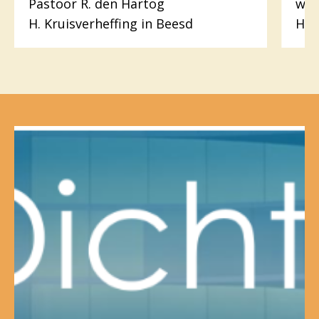
Pastoor R. den Hartog
wer
H. Kruisverheffing in Beesd
H.H