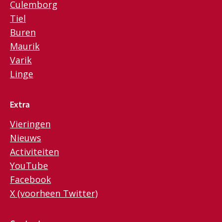
Culemborg
Tiel
Buren
Maurik
Varik
Linge
Extra
Vieringen
Nieuws
Activiteiten
YouTube
Facebook
X (voorheen Twitter)