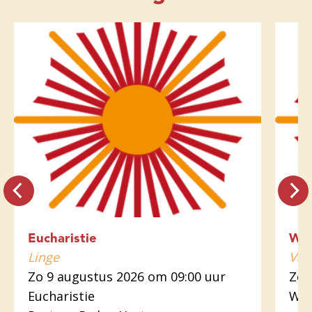
Eucharistie
Wo
Linge
Var
Zo 9 augustus 2026 om 09:00 uur
Zo 
Eucharistie
Woo