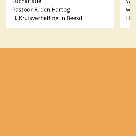
Eucharistie
Woo
Pastoor R. den Hartog
wer
H. Kruisverheffing in Beesd
H.H