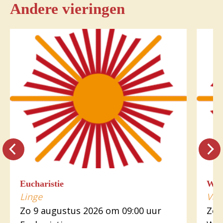
Andere vieringen
Eucharistie
Wo
Linge
Var
Zo 9 augustus 2026 om 09:00 uur
Zo 