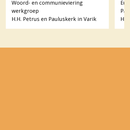
Woord- en communieviering
Euc
werkgroep
Pas
H.H. Petrus en Pauluskerk in Varik
H. 