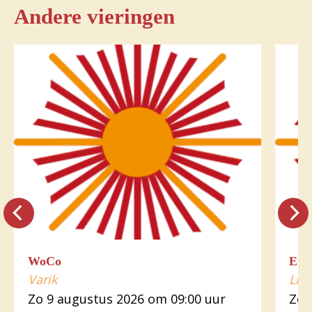
Andere vieringen
WoCo
Euch
Varik
Lin
Zo 9 augustus 2026 om 09:00 uur
Zo 