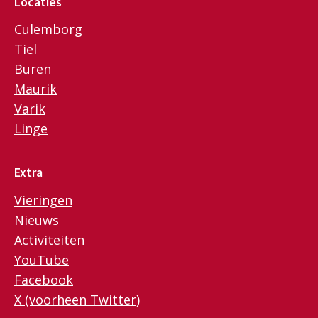
Locaties
Culemborg
Tiel
Buren
Maurik
Varik
Linge
Extra
Vieringen
Nieuws
Activiteiten
YouTube
Facebook
X (voorheen Twitter)