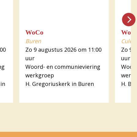
WoCo
WoC
Buren
Culem
:00
Zo 9 augustus 2026 om 11:00
Zo 9 
uur
uur
ng
Woord- en communieviering
Woord
werkgroep
werk
in
H. Gregoriuskerk in Buren
H. Ba