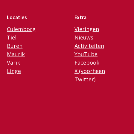
Locaties
Extra
Culemborg
Vieringen
Tiel
Nieuws
Buren
Activiteiten
Maurik
YouTube
Varik
Facebook
Linge
X (voorheen
Twitter)