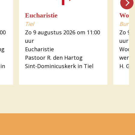
Eucharistie
WoC
Tiel
Buren
:00
Zo 9 augustus 2026 om 11:00
Zo 9 
uur
uur
ng
Eucharistie
Woord
Pastoor R. den Hartog
werk
in
Sint-Dominicuskerk in Tiel
H. Gr