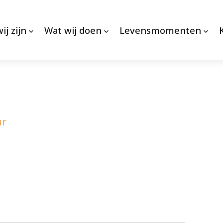
ij zijn
Wat wij doen
Levensmomenten
ur