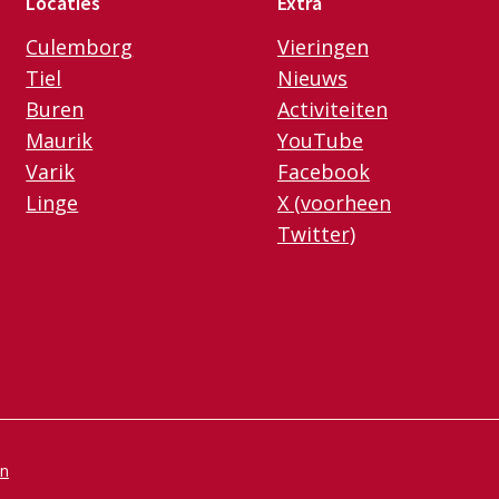
Locaties
Extra
Culemborg
Vieringen
Tiel
Nieuws
Buren
Activiteiten
Maurik
YouTube
Varik
Facebook
Linge
X (voorheen
Twitter)
en