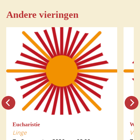
Andere vieringen
Eucharistie
Wo
Linge
Var