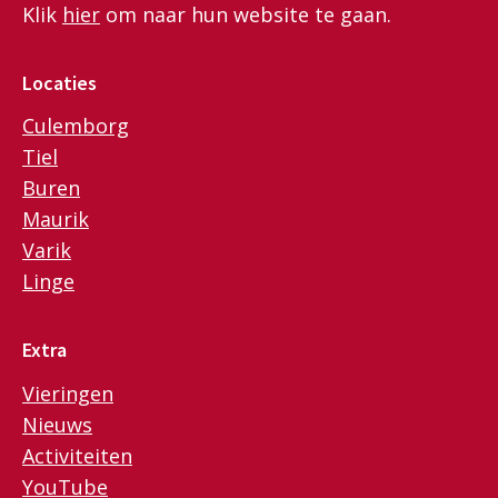
Klik
hier
om naar hun website te gaan.
Locaties
Culemborg
Tiel
Buren
Maurik
Varik
Linge
Extra
Vieringen
Nieuws
Activiteiten
YouTube