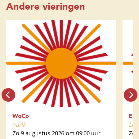
Andere vieringen
WoCo
Euc
Varik
Lin
Zo 9 augustus 2026 om 09:00 uur
Zo 