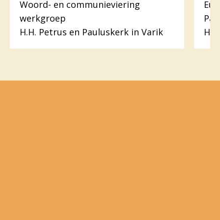
Woord- en communieviering
Euc
werkgroep
Pas
H.H. Petrus en Pauluskerk in Varik
H. 