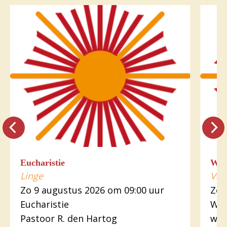
Eucharistie
Wo
Linge
Var
Zo 9 augustus 2026 om 09:00 uur
Zo 
Eucharistie
Woo
Pastoor R. den Hartog
wer