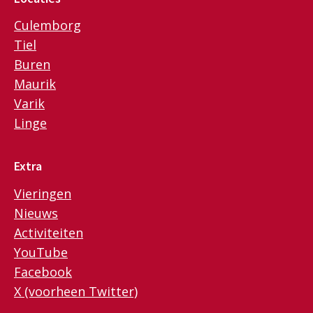
Culemborg
Tiel
Buren
Maurik
Varik
Linge
Extra
Vieringen
Nieuws
Activiteiten
YouTube
Facebook
X (voorheen Twitter)