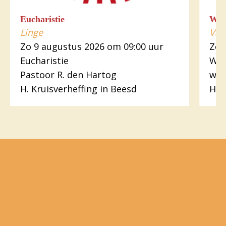
Eucharistie
Wo
Linge
Var
Zo 9 augustus 2026 om 09:00 uur
Zo 
Eucharistie
Woo
Pastoor R. den Hartog
wer
H. Kruisverheffing in Beesd
H.H