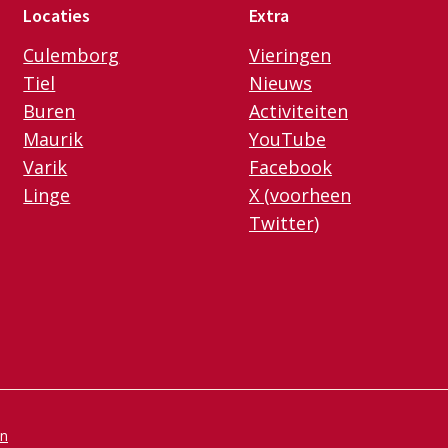
Locaties
Extra
Culemborg
Vieringen
Tiel
Nieuws
Buren
Activiteiten
Maurik
YouTube
Varik
Facebook
Linge
X (voorheen
Twitter)
en