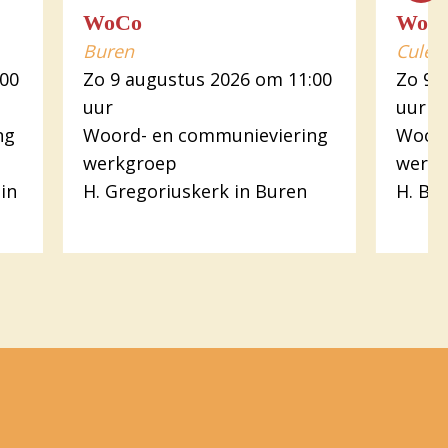
WoCo
WoC
Buren
Culem
:00
Zo 9 augustus 2026 om 11:00
Zo 9 
uur
uur
ng
Woord- en communieviering
Woord
werkgroep
werk
in
H. Gregoriuskerk in Buren
H. Ba