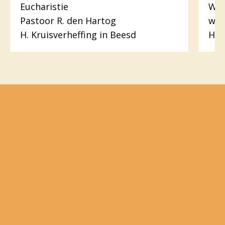
Eucharistie
Woo
Pastoor R. den Hartog
wer
H. Kruisverheffing in Beesd
H.H