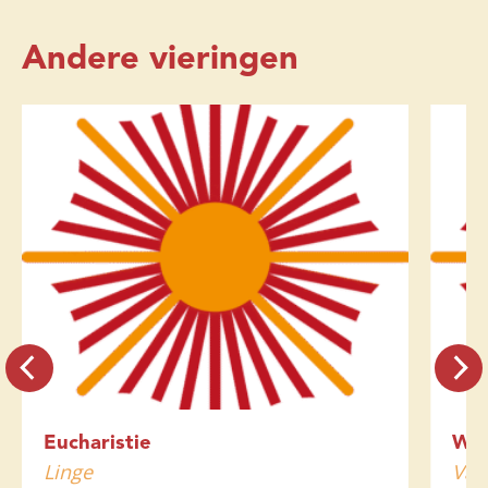
Andere vieringen
Eucharistie
Wo
Linge
Var