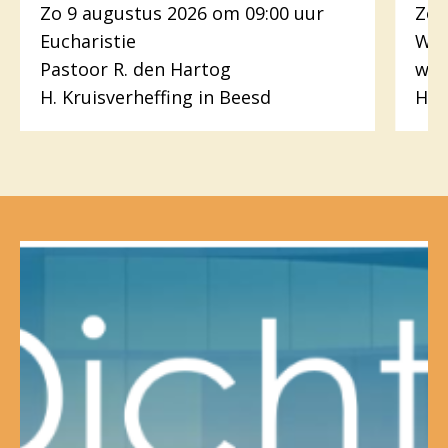
Zo 9 augustus 2026 om 09:00 uur
Zo 
Eucharistie
Woo
Pastoor R. den Hartog
wer
H. Kruisverheffing in Beesd
H.H