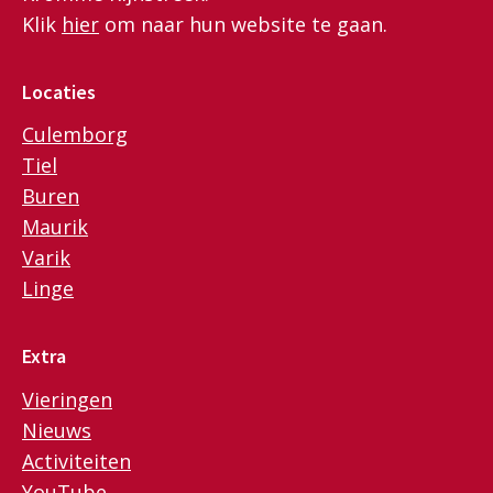
Klik
hier
om naar hun website te gaan.
Locaties
Culemborg
Tiel
Buren
Maurik
Varik
Linge
Extra
Vieringen
Nieuws
Activiteiten
YouTube