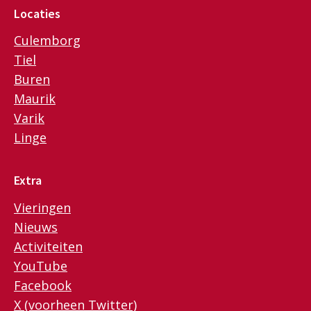
Locaties
Culemborg
Tiel
Buren
Maurik
Varik
Linge
Extra
Vieringen
Nieuws
Activiteiten
YouTube
Facebook
X (voorheen Twitter)