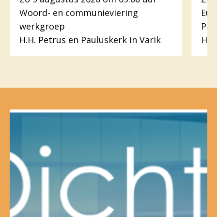
Woord- en communieviering
Euc
werkgroep
Pas
H.H. Petrus en Pauluskerk in Varik
H. 