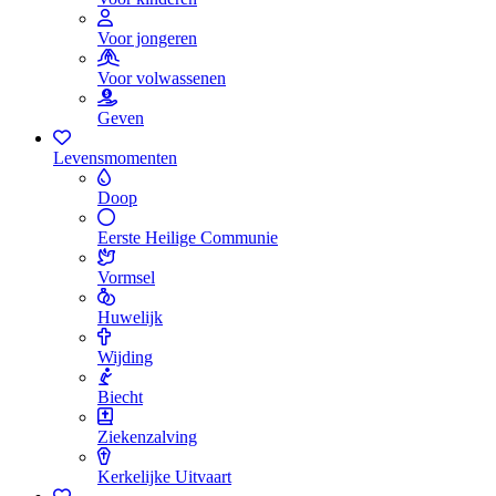
Voor jongeren
Voor volwassenen
Geven
Levensmomenten
Doop
Eerste Heilige Communie
Vormsel
Huwelijk
Wijding
Biecht
Ziekenzalving
Kerkelijke Uitvaart