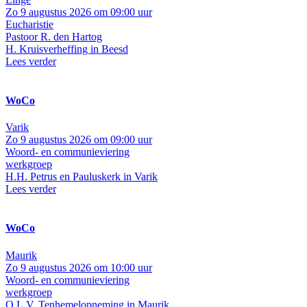
Zo 9 augustus 2026 om 09:00 uur
Eucharistie
Pastoor R. den Hartog
H. Kruisverheffing in Beesd
Lees verder
WoCo
Varik
Zo 9 augustus 2026 om 09:00 uur
Woord- en communieviering
werkgroep
H.H. Petrus en Pauluskerk in Varik
Lees verder
WoCo
Maurik
Zo 9 augustus 2026 om 10:00 uur
Woord- en communieviering
werkgroep
O.L.V. Tenhemelopneming in Maurik