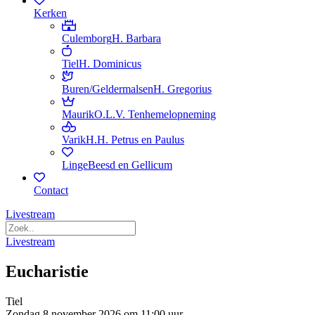
Kerken
Culemborg
H. Barbara
Tiel
H. Dominicus
Buren/Geldermalsen
H. Gregorius
Maurik
O.L.V. Tenhemelopneming
Varik
H.H. Petrus en Paulus
Linge
Beesd en Gellicum
Contact
Livestream
Livestream
Eucharistie
Tiel
Zondag 8 november 2026 om 11:00 uur