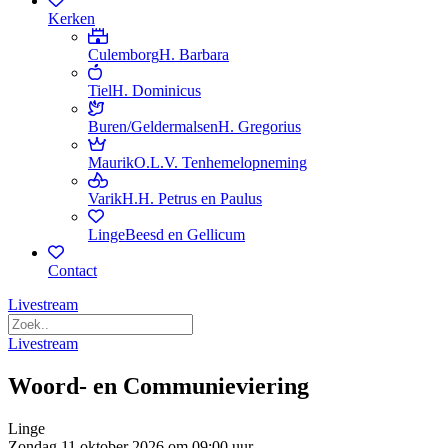
Kerken
Culemborg
H. Barbara
Tiel
H. Dominicus
Buren/Geldermalsen
H. Gregorius
Maurik
O.L.V. Tenhemelopneming
Varik
H.H. Petrus en Paulus
Linge
Beesd en Gellicum
Contact
Livestream
Livestream
Woord- en Communieviering
Linge
Zondag 11 oktober 2026 om 09:00 uur