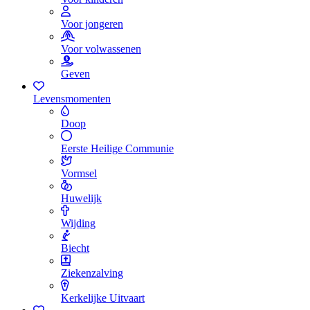
Voor jongeren
Voor volwassenen
Geven
Levensmomenten
Doop
Eerste Heilige Communie
Vormsel
Huwelijk
Wijding
Biecht
Ziekenzalving
Kerkelijke Uitvaart