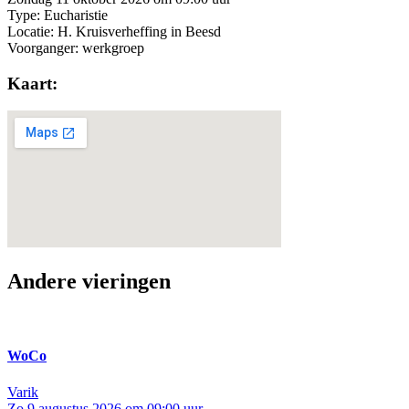
Type: Eucharistie
Locatie: H. Kruisverheffing in Beesd
Voorganger: werkgroep
Kaart:
Andere vieringen
WoCo
Varik
Zo 9 augustus 2026 om 09:00 uur