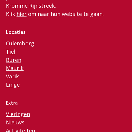
Kromme Rijnstreek.
Klik
hier
om naar hun website te gaan.
Locaties
Culemborg
Tiel
Buren
Maurik
Varik
Linge
Extra
Vieringen
Nieuws
Activiteiten