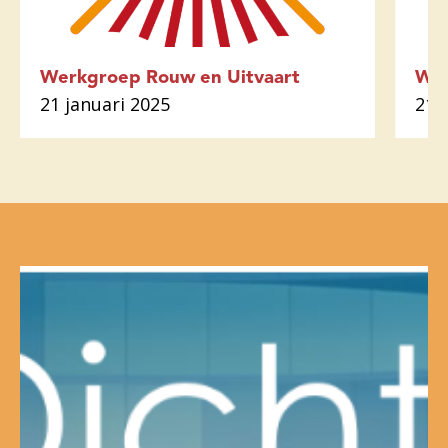
Werkgroep Rouw en Uitvaart
Wal
21 januari 2025
21 