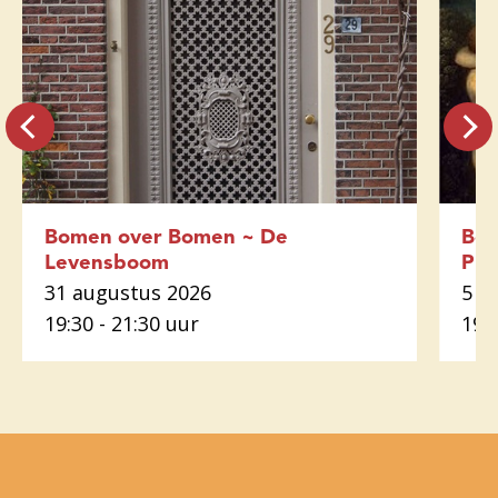
Bomen over Bomen ~ De
Bom
Levensboom
Plu
31 augustus 2026
5 o
19:30 - 21:30 uur
19: