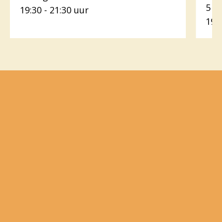
5 o
19:30 - 21:30 uur
19: