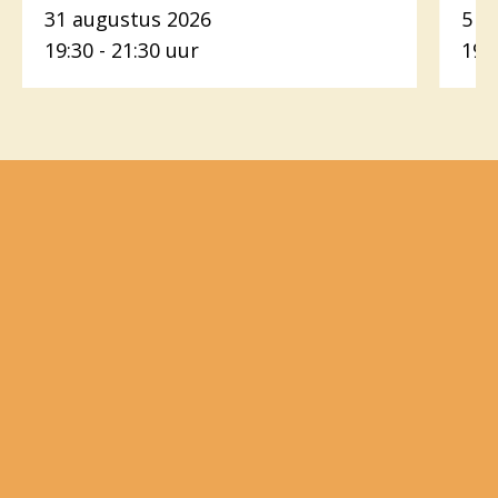
31 augustus 2026
5 o
19:30 - 21:30 uur
19: