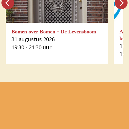
Bomen over Bomen ~ De Levensboom
Arië
bes
31 augustus 2026
16 
19:30 - 21:30 uur
14: