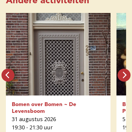
Andere activiteiten
Bomen over Bomen ~ De
Bom
Levensboom
Plu
31 augustus 2026
5 o
19:30 - 21:30 uur
19: