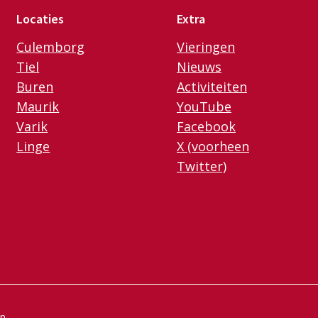
Locaties
Extra
Culemborg
Vieringen
Tiel
Nieuws
Buren
Activiteiten
Maurik
YouTube
Varik
Facebook
Linge
X (voorheen
Twitter)
en