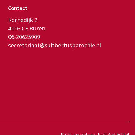
Contact
Kornedijk 2
4116 CE Buren
06-20625909
secretariaat@suitbertusparochie.nl
Realisatie website door:
Webheld.nl