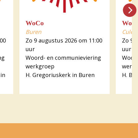
WoCo
WoC
Buren
Culem
:00
Zo 9 augustus 2026 om 11:00
Zo 9 
uur
uur
ng
Woord- en communieviering
Woord
werkgroep
werk
in
H. Gregoriuskerk in Buren
H. Ba