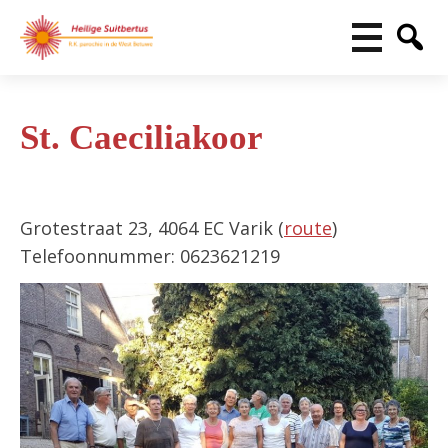
St. Caeciliakoor
Grotestraat 23, 4064 EC Varik (
route
)
Telefoonnummer: 0623621219