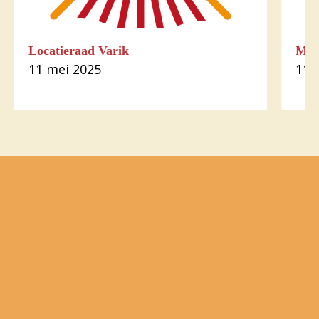
Locatieraad Varik
Mis
11 mei 2025
11 