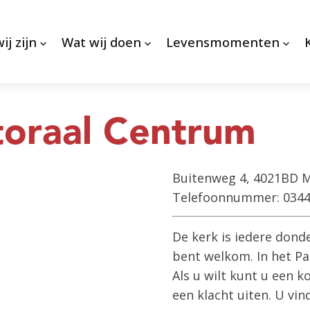
ij zijn
Wat wij doen
Levensmomenten
toraal Centrum
Buitenweg 4, 4021BD M
Telefoonnummer: 0344
De kerk is iedere dond
bent welkom. In het Pa
Als u wilt kunt u een k
een klacht uiten. U vin