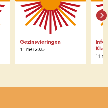
Gezinsvieringen
Info
11 mei 2025
Klan
11 me