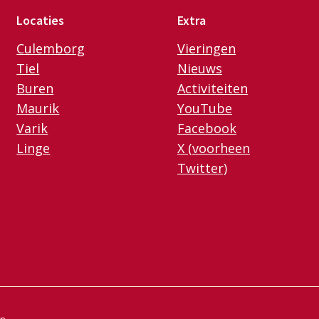
Locaties
Extra
Culemborg
Vieringen
Tiel
Nieuws
Buren
Activiteiten
Maurik
YouTube
Varik
Facebook
Linge
X (voorheen
Twitter)