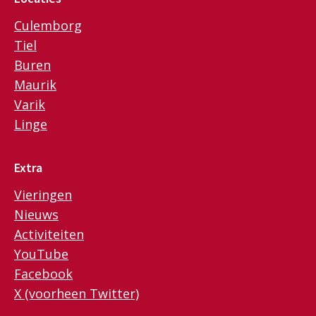
Culemborg
Tiel
Buren
Maurik
Varik
Linge
Extra
Vieringen
Nieuws
Activiteiten
YouTube
Facebook
X (voorheen Twitter)