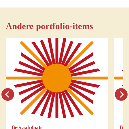
Andere portfolio-items
Begraafplaats
Ber