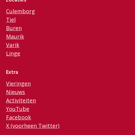
Culemborg
Tiel
Buren
Maurik
Varik
Linge
Extra
Vieringen
Nieuws
Activiteiten
YouTube
Facebook
X (voorheen Twitter)